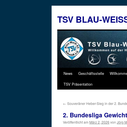
Zum
Inhalt
TSV BLAU-WEIS
springen
News
Geschäftsstelle
Willkomm
TSV Präsentation
←
Souveräner Heber-Sieg in der 2. Bunde
2. Bundesliga Gewic
Veröffentlicht am
März 2, 2026
von
Jörg M