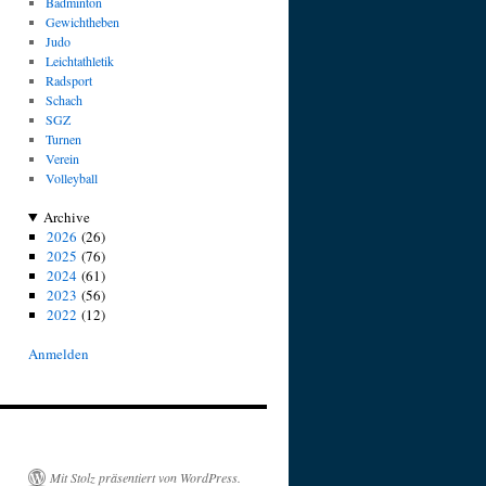
Badminton
Gewichtheben
Judo
Leichtathletik
Radsport
Schach
SGZ
Turnen
Verein
Volleyball
Archive
2026
(26)
2025
(76)
2024
(61)
2023
(56)
2022
(12)
Anmelden
Mit Stolz präsentiert von WordPress.