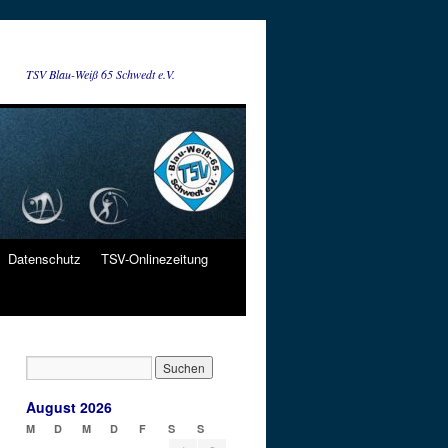
TSV Blau-Weiß 65 Schwedt e.V.
Datenschutz
TSV-Onlinezeitung
August 2026
M
D
M
D
F
S
S