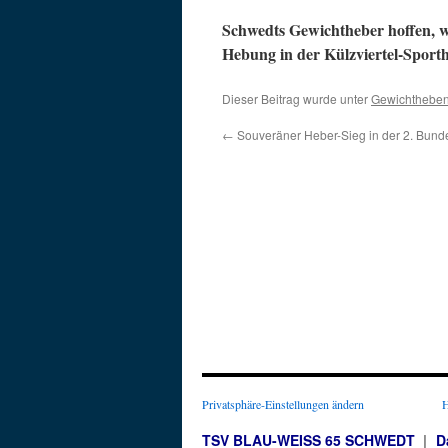
Schwedts Gewichtheber hoffen, wi
Hebung in der Külzviertel-Sporth
Dieser Beitrag wurde unter
Gewichthebe
←
Souveräner Heber-Sieg in der 2. Bunde
Privatsphäre-Einstellungen ändern
H
TSV BLAU-WEISS 65 SCHWEDT
D