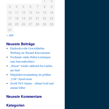
1
2
3
4
5
6
7
8
9
10
11
12
13
14
15
16
17
18
19
20
21
22
23
24
25
26
27
28
29
30
31
« Juli
Neueste Beiträge
Eindrucksvolle Gewichtheber-
Werbung im Talsand-Klassenraum
Nochmals starke Heber-Leistungen
zum Saisonabschluss
„Hasen“ wieder zahlreich bei Läufen
am Start
Mitgliederversammlung im größten
„UM“-Sportverein
Zwölf TSV-Starter – elfmal Gold und
einmal Silber
Neueste Kommentare
Kategorien