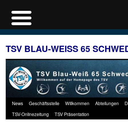
Zum
Inhalt
TSV BLAU-WEISS 65 SCHWE
springen
News
Geschäftsstelle
Willkommen
Abteilungen
D
TSV-Onlinezeitung
TSV Präsentation