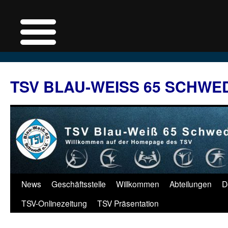
Zum
Inhalt
TSV BLAU-WEISS 65 SCHWE
springen
News
Geschäftsstelle
Willkommen
Abteilungen
D
TSV-Onlinezeitung
TSV Präsentation