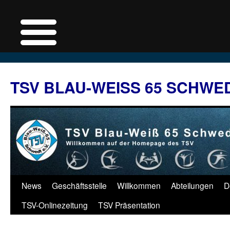
Zum
Inhalt
TSV BLAU-WEISS 65 SCHWE
springen
News
Geschäftsstelle
Willkommen
Abteilungen
D
TSV-Onlinezeitung
TSV Präsentation