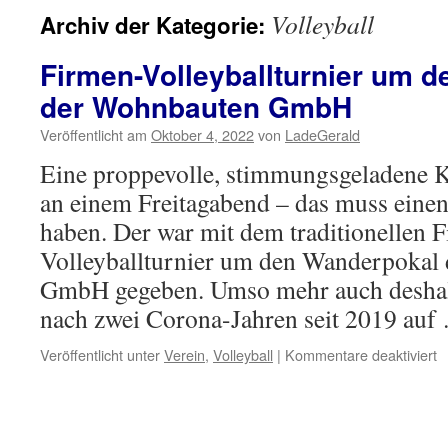
Volleyball
Archiv der Kategorie:
Firmen-Volleyballturnier um 
der Wohnbauten GmbH
Veröffentlicht am
Oktober 4, 2022
von
LadeGerald
Eine proppevolle, stimmungsgeladene K
an einem Freitagabend – das muss eine
haben. Der war mit dem traditionellen 
Volleyballturnier um den Wanderpokal
GmbH gegeben. Umso mehr auch deshalb
nach zwei Corona-Jahren seit 2019 au
fü
Veröffentlicht unter
Verein
,
Volleyball
|
Kommentare deaktiviert
F
Vo
u
d