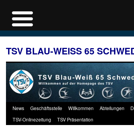
Zum
Inhalt
TSV BLAU-WEISS 65 SCHWE
springen
News
Geschäftsstelle
Willkommen
Abteilungen
D
TSV-Onlinezeitung
TSV Präsentation