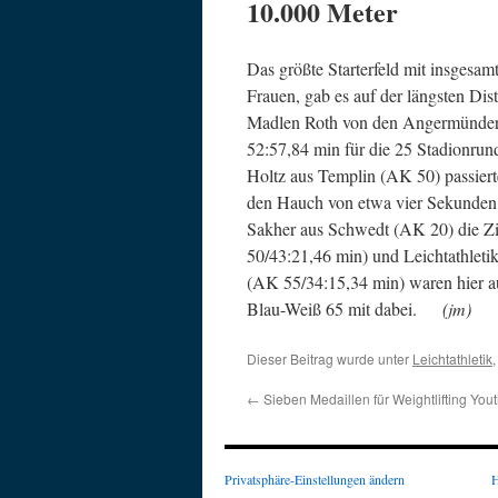
10.000 Meter
Das größte Starterfeld mit insgesam
Frauen, gab es auf der längsten Dis
Madlen Roth von den Angermünder
52:57,84 min für die 25 Stadionrund
Holtz aus Templin (AK 50) passierte
den Hauch von etwa vier Sekunden 
Sakher aus Schwedt (AK 20) die Zi
50/43:21,46 min) und Leichtathletik
(AK 55/34:15,34 min) waren hier 
Blau-Weiß 65 mit dabei.
(jm)
Dieser Beitrag wurde unter
Leichtathletik
←
Sieben Medaillen für Weightlifting You
Privatsphäre-Einstellungen ändern
H