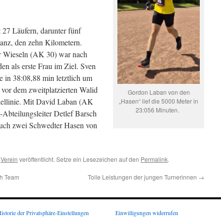
t 27 Läufern, darunter fünf
tanz, den zehn Kilometern.
 Wieseln (AK 30) war nach
en als erste Frau im Ziel. Sven
 in 38:08,88 min letztlich um
vor dem zweitplatzierten Walid
Gordon Laban von den
ellinie. Mit David Laban (AK
„Hasen“ lief die 5000 Meter in
23:056 Minuten.
-Abteilungsleiter Detlef Barsch
auch zwei Schwedter Hasen von
,
Verein
veröffentlicht. Setze ein Lesezeichen auf den
Permalink
.
th Team
Tolle Leistungen der jungen Turnerinnen
→
istorie der Privatsphäre-Einstellungen
Einwilligungen widerrufen