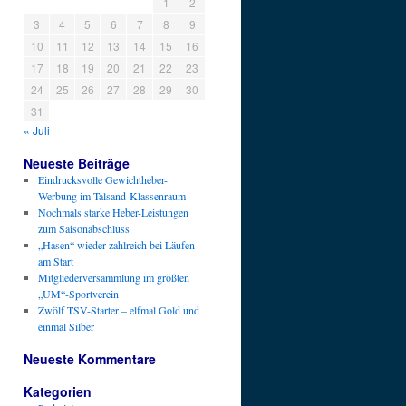
1
2
3
4
5
6
7
8
9
10
11
12
13
14
15
16
17
18
19
20
21
22
23
24
25
26
27
28
29
30
31
« Juli
Neueste Beiträge
Eindrucksvolle Gewichtheber-
Werbung im Talsand-Klassenraum
Nochmals starke Heber-Leistungen
zum Saisonabschluss
„Hasen“ wieder zahlreich bei Läufen
am Start
Mitgliederversammlung im größten
„UM“-Sportverein
Zwölf TSV-Starter – elfmal Gold und
einmal Silber
Neueste Kommentare
Kategorien