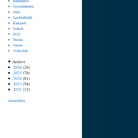
Badminton
Gewichtheben
Judo
Leichtathletik
Radsport
Schach
SGZ
Turnen
Verein
Volleyball
Archive
2026
(26)
2025
(76)
2024
(61)
2023
(56)
2022
(12)
Anmelden