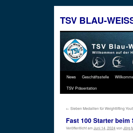
Zum
Inhalt
TSV BLAU-WEIS
springen
News
Geschäftsstelle
Willkomm
TSV Präsentation
←
Sieben Medaillen für Weightlifting You
Fast 100 Starter beim
Veröffentlicht am
Juni 14, 2024
von
Jörg 