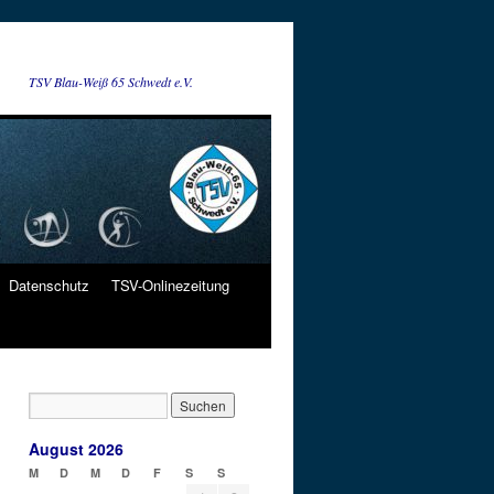
TSV Blau-Weiß 65 Schwedt e.V.
Datenschutz
TSV-Onlinezeitung
August 2026
M
D
M
D
F
S
S