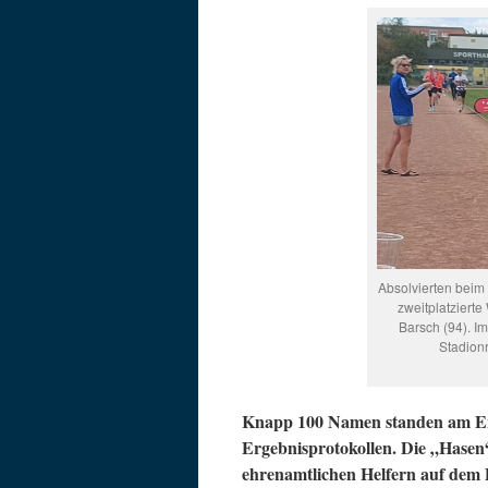
Absolvierten beim
zweitplatzierte
Barsch (94). I
Stadion
Knapp 100 Namen standen am End
Ergebnisprotokollen. Die „Hasen
ehrenamtlichen Helfern auf dem