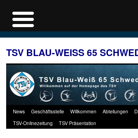
Zum
Inhalt
TSV BLAU-WEISS 65 SCHWE
springen
News
Geschäftsstelle
Willkommen
Abteilungen
D
TSV-Onlinezeitung
TSV Präsentation