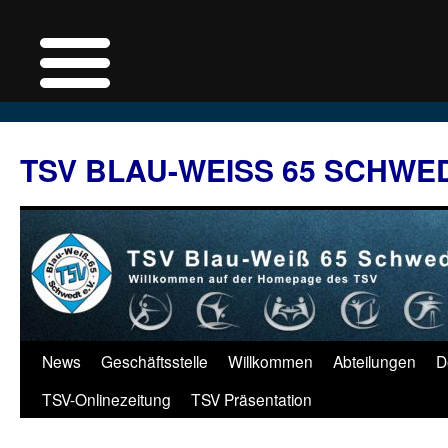
Zum
Inhalt
TSV BLAU-WEISS 65 SCHWE
springen
News
Geschäftsstelle
Willkommen
Abteilungen
D
TSV-Onlinezeitung
TSV Präsentation