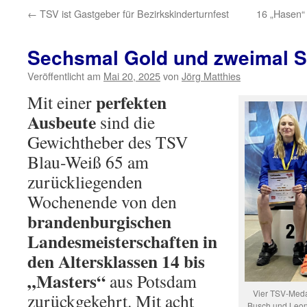
←
TSV ist Gastgeber für Bezirkskinderturnfest
16 „Hasen“
Sechsmal Gold und zweimal S
Veröffentlicht am
Mai 20, 2025
von
Jörg Matthies
perfekten
Mit einer
Ausbeute
sind die
Gewichtheber des TSV
Blau-Weiß 65 am
zurückliegenden
Wochenende von den
brandenburgischen
Landesmeisterschaften in
den Altersklassen 14 bis
„Masters“
aus Potsdam
Vier TSV-Medai
zurückgekehrt. Mit acht
Busch und Leoni