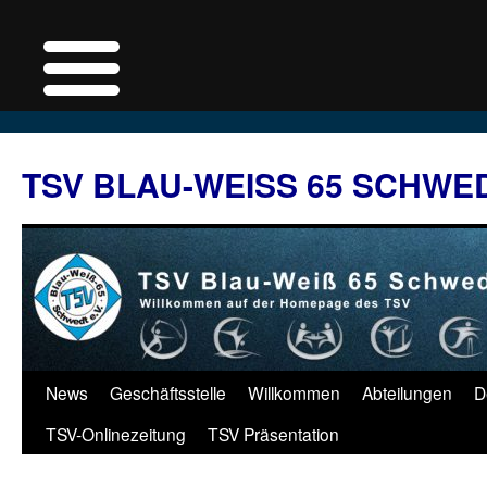
Zum
Inhalt
TSV BLAU-WEISS 65 SCHWE
springen
News
Geschäftsstelle
Willkommen
Abteilungen
D
TSV-Onlinezeitung
TSV Präsentation