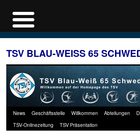
Zum
Inhalt
TSV BLAU-WEISS 65 SCHWE
springen
News
Geschäftsstelle
Willkommen
Abteilungen
D
TSV-Onlinezeitung
TSV Präsentation