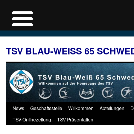
Zum
Inhalt
TSV BLAU-WEISS 65 SCHWE
springen
News
Geschäftsstelle
Willkommen
Abteilungen
D
TSV-Onlinezeitung
TSV Präsentation